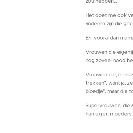
zou hebben...
Het doet me ook verd
anderen zijn die g
En, vooral dan mama'
Vrouwen die eigenlij
nog zoveel nood h
Vrouwen die, eens z
trekken", want ja, z
bloedje", maar die t
Supervrouwen, die 
hun eigen moeders.