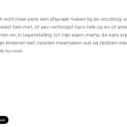
ch echt maar eens een afspraak maken bij de oncoloog van
 belast ben met, of een verhoogd risico heb op en of and
weten en, in tegenstelling tot mijn eigen mama, de kans k
mijn kinderen niet moeten meemaken wat wij hebben m
k nu voel...