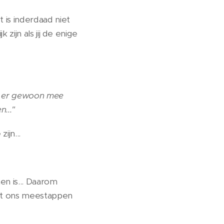
 is inderdaad niet
zijn als jij de enige
ert er gewoon mee
n..."
ijn...
en is... Daarom
met ons meestappen