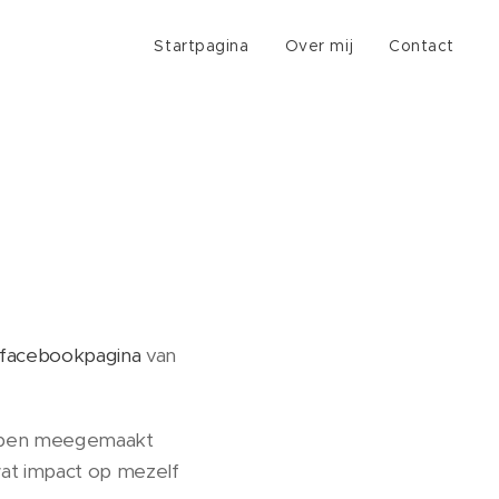
Startpagina
Over mij
Contact
facebookpagina
van
hebben meegemaakt
 wat impact op mezelf