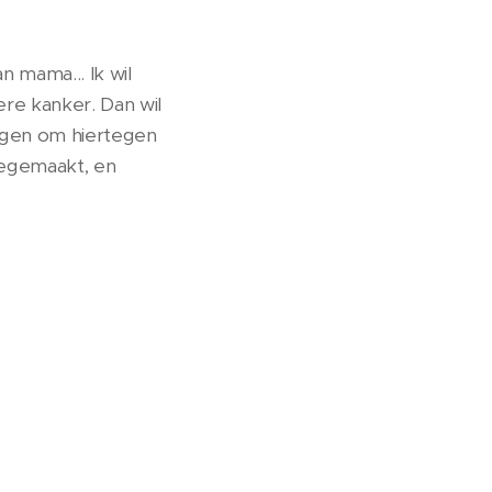
 mama... Ik wil
ere kanker. Dan wil
rijgen om hiertegen
eegemaakt, en