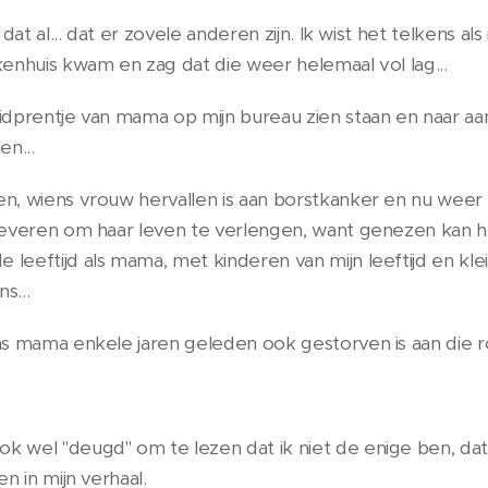
 dat al... dat er zovele anderen zijn. Ik wist het telkens al
kenhuis kwam en zag dat die weer helemaal vol lag...
bidprentje van mama op mijn bureau zien staan en naar aa
en...
en, wiens vrouw hervallen is aan borstkanker en nu wee
 leveren om haar leven te verlengen, want genezen kan h
leeftijd als mama, met kinderen van mijn leeftijd en kl
ns...
ns mama enkele jaren geleden ook gestorven is aan die ro
k wel "deugd" om te lezen dat ik niet de enige ben, da
en in mijn verhaal.