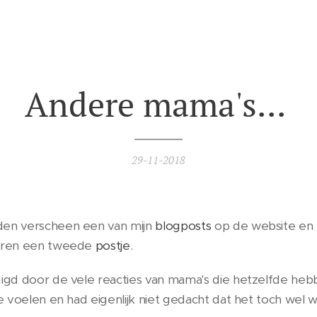
Andere mama's...
29-11-2018
en verscheen een van mijn
blogposts
op de website en
teren een tweede
postje
.
digd door de vele reacties van mama's die hetzelfde 
e voelen en had eigenlijk niet gedacht dat het toch wel