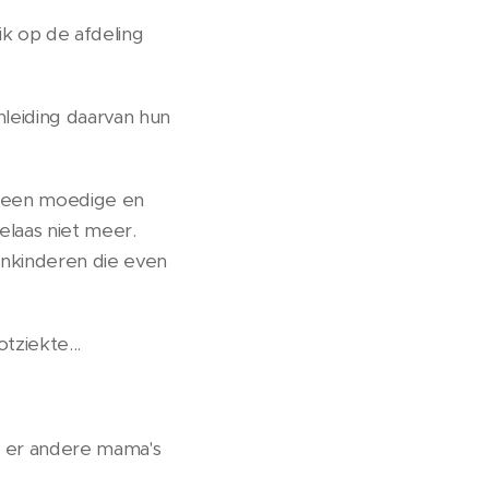
s ik op de afdeling
nleiding daarvan hun
r een moedige en
elaas niet meer.
einkinderen die even
tziekte...
t er andere mama's