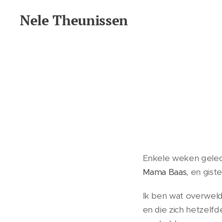
Nele Theunissen
Mama, vrouw, dochter
Enkele weken geled
Mama Baas
, en gis
Ik ben wat overwel
en die zich hetzelfd