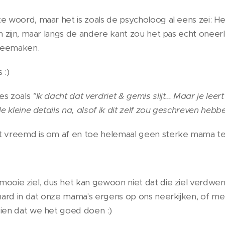
e woord, maar het is zoals de psycholoog al eens zei: Het
n zijn, maar langs de andere kant zou het pas echt oneerlijk 
 meemaken.
 :)
es zoals
"Ik dacht dat verdriet & gemis slijt... Maar je le
 kleine details na, alsof ik dit zelf zou geschreven hebbe
t vreemd is om af en toe helemaal geen sterke mama te z
 mooie ziel, dus het kan gewoon niet dat die ziel verdwen
eihard in dat onze mama's ergens op ons neerkijken, of 
zien dat we het goed doen :)