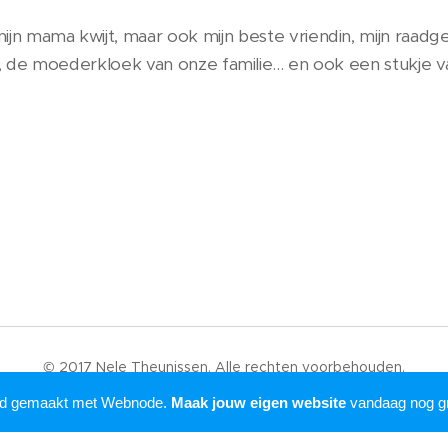
 mijn mama kwijt, maar ook mijn beste vriendin, mijn raad
s, de moederkloek van onze familie... en ook een stukje v
© 2017 Nele Theunissen. Alle rechten voorbehouden.
Mogelijk gemaakt door
Webnode
rd gemaakt met Webnode.
Maak jouw eigen website
vandaag nog gr