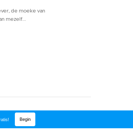
gever, de moeke van
an mezelf...
Begin
atis!