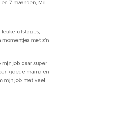
r en 7 maanden, Mil.
leuke uitstapjes,
en momentjes met z'n
 mijn job daar super
een een goede mama en
om mijn job met veel