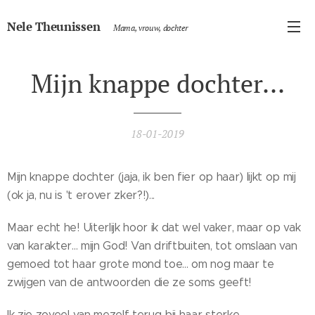
Nele Theunissen
Mama, vrouw, dochter
Mijn knappe dochter...
18-01-2019
Mijn knappe dochter (jaja, ik ben fier op haar) lijkt op mij
(ok ja, nu is 't erover zker?!)...
Maar echt he! Uiterlijk hoor ik dat wel vaker, maar op vak
van karakter... mijn God! Van driftbuiten, tot omslaan van
gemoed tot haar grote mond toe... om nog maar te
zwijgen van de antwoorden die ze soms geeft!
Ik zie zoveel van mezelf terug bij haar sterke